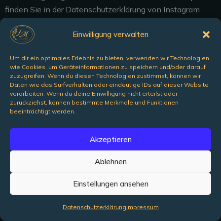
finden Sie in der Datenschutzerklärung von Instagram
unter: https://instagram.com/about/legal/privacy/.
Einwilligung verwalten
1.4 LinkedIn Plugin
Unsere Website benutzt Funktionen des Netzwerks
Um dir ein optimales Erlebnis zu bieten, verwenden wir Technologien
LinkedIn. Anbieter ist die LinkedIn Corporation, 2029
wie Cookies, um Geräteinformationen zu speichern und/oder darauf
zuzugreifen. Wenn du diesen Technologien zustimmst, können wir
Stierlin Court, Mountain View, CA 94043, USA
Daten wie das Surfverhalten oder eindeutige IDs auf dieser Website
(„LinkedIn“). Wir verhindern die unbewusste und
verarbeiten. Wenn du deine Einwilligung nicht erteilst oder
ungewollte Erfassung und Übertragung von
zurückziehst, können bestimmte Merkmale und Funktionen
beeinträchtigt werden.
personenbezogenen Daten an den Dienstanbieter durch
eine 2-Klick-Lösung. Um das Social Plugin zu aktivieren,
Akzeptieren
muss der Nutzer auf die Schaltfläche klicken. Erst durch
diesen Klick wird die Erfassung von personenbezogenen
Ablehnen
Informationen und deren Weitergabe an den
Dienstanbieter ausgelöst. Wir weisen darauf hin, dass wir
Einstellungen ansehen
als Betreiber der Website keine Kenntnis vom Inhalt der
übermittelten Daten sowie deren Nutzung durch LinkedIn
Datenschutzerklärung
Impressum
haben.